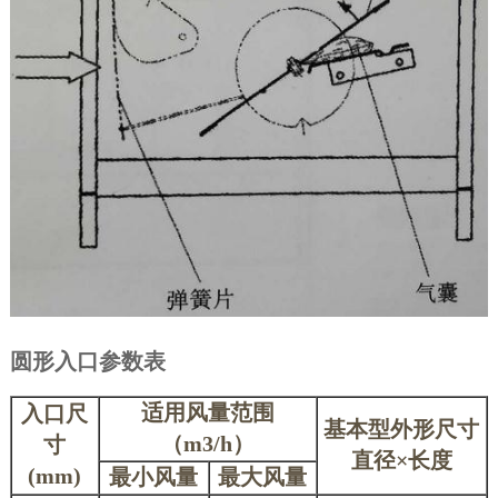
圆形入口参数表
适用风量范围
入口尺
基本型外形尺寸
（
m3/h
）
寸
直径×长度
(mm)
最小风量
最大风量