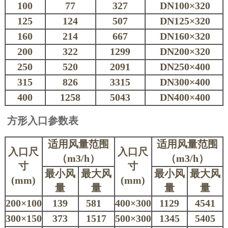
100
77
327
DN100
×
320
125
124
507
DN125
×
320
160
214
667
DN160
×
320
200
322
1299
DN200
×
320
250
520
2091
DN250
×
400
315
826
3315
DN300
×
400
400
1258
5043
DN400
×
400
方形入口参数表
适用风量范围
适用风量范围
入口尺
入口尺
（
m3/h
）
（
m3/h
）
寸
寸
最小风
最大风
最小风
最大风
(mm)
(mm)
量
量
量
量
200
×
100
139
581
400
×
300
1129
4541
300
×
150
373
1517
500
×
300
1345
5405